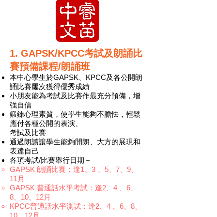
1. GAPSK/KPCC考試及朗誦比
賽預備課程/朗誦班
本中心學生於GAPSK、KPCC及各公開朗
誦比賽屢次獲得優秀成績
小朋友能為考試及比賽作最充分預備，增
強自信
鍛鍊心理素質，使學生能夠不膽怯，輕鬆
應付各種公開的表演、
考試及比賽
通過朗讀讓學生能夠開朗、大方的展現和
表達自己
各項考試/比賽舉行日期－
GAPSK 朗誦比賽：逢1、3 、5、7、9、
11月
GAPSK 普通話水平考試：逢2、4 、6、
8、10、12月
KPCC普通話水平測試：逢2、4 、6、8、
10、12月