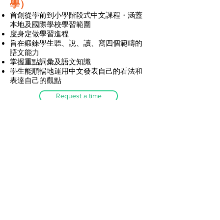
學）
首創從學前到小學階段式中文課程・涵蓋
本地及國際學校學習範圍
度身定做學習進程
旨在鍛鍊學生聽、說、讀、寫四個範疇的
語文能力
掌握重點詞彙及語文知識
學生能順暢地運用中文發表自己的看法和
表達自己的觀點
Request a time
Exercises and
Supply List: