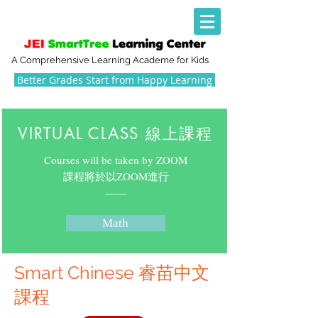
A Comprehensive Learning Academe for Kids
Better Grades Start from Happy Learning
VIRTUAL CLASS 線上課程
Courses will be taken by ZOOM
​課程將於以ZOOM進行
​——
Math
Smart Chinese 睿苗中文
課程