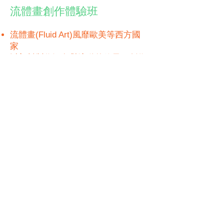
流體畫創作體驗班
流體畫(Fluid Art)風靡歐美等西方國
家
以顏料製作混色與流動的效果，創作
抽象而獨特的畫作
即使完全沒有繪畫經驗，亦能輕鬆上
手，做出獨特的流體畫作品，極具成
就感
透過隨心創作的過程，有助表達情感
及紓解壓力
大、小朋友均可參與