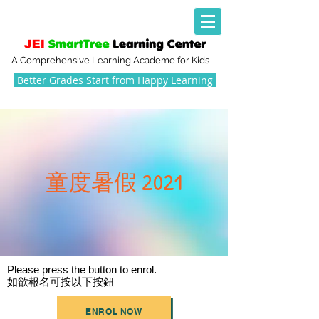
A Comprehensive Learning Academe for Kids
Better Grades Start from Happy Learning
童度暑假 2021
Please press the button to enrol.
如欲報名可按以下按鈕
ENROL NOW