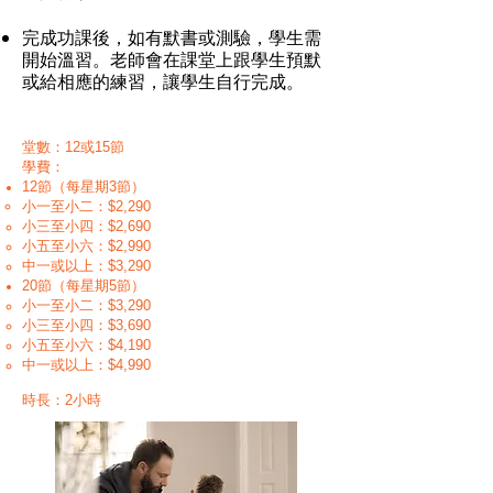
完成功課後，如有默書或測驗，學生需
開始溫習。老師會在課堂上跟學生預默
或給相應的練習，讓學生自行完成。
​堂數：12或15節
學
費
：
12節（每星期3節）
小一至小二
：$2,
2
90
小三至小四：$2,
6
90
小五至小六
：$2,9
90
中一或以上
：$3,2
90
20節（每星期5節）
小一至小二
：$3,
2
90
小三至小四：$3,
6
90
小五至小六
：$4,1
90
中一或以上
：$4,9
90
​時長：2小時